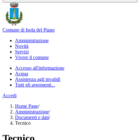
Comune di Isola del Piano
Amministrazione
Novità
Servizi
Vivere il comune
Accesso all'informazione
Acqua
Assistenza agli invalidi
Tutti gli argomenti...
Accedi
Home Page
/
Amministrazione
/
Documenti e dati
/
Tecnico
Tecnico