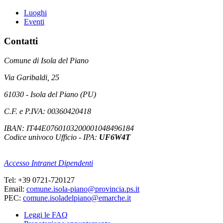
Luoghi
Eventi
Contatti
Comune di Isola del Piano
Via Garibaldi, 25
61030 - Isola del Piano (PU)
C.F. e P.IVA: 00360420418
IBAN: IT44E0760103200001048496184
Codice univoco Ufficio - IPA:
UF6W4T
Accesso Intranet Dipendenti
Tel: +39 0721-720127
Email:
comune.isola-piano@provincia.ps.it
PEC:
comune.isoladelpiano@emarche.it
Leggi le FAQ