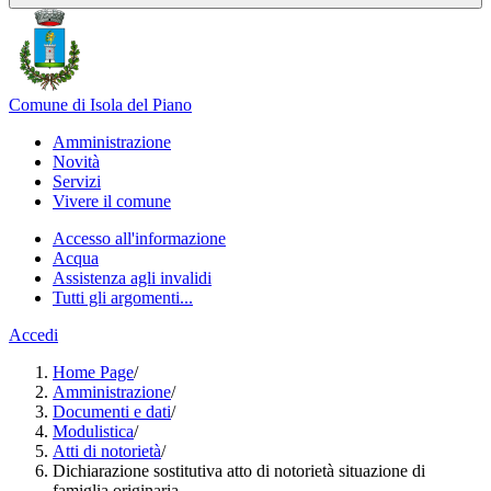
Comune di Isola del Piano
Amministrazione
Novità
Servizi
Vivere il comune
Accesso all'informazione
Acqua
Assistenza agli invalidi
Tutti gli argomenti...
Accedi
Home Page
/
Amministrazione
/
Documenti e dati
/
Modulistica
/
Atti di notorietà
/
Dichiarazione sostitutiva atto di notorietà situazione di
famiglia originaria